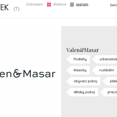
Zobrazení:
dlaždice
seznam
Seřa
TEK
(1)
Valen&Masar
Podlahy
urbanistic
klasický
rustikální
obývací pokoj
jíde
dětský pokoj
prac