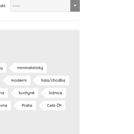
dit:
-----
ký
minimalistický
moderní
hala/chodba
lna
kuchyně
ložnice
ovna
Praha
Celá ČR