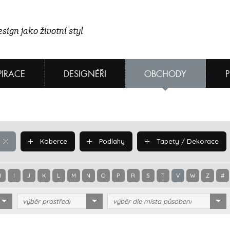
sign jako životní styl
PIRACE
DESIGNÉŘI
OBCHODY
Koberce
Podlahy
Tapety / Dekorace
H
I
J
K
L
M
N
O
P
R
S
T
V
W
Z
#
výběr prostředí
výběr dle místa působení