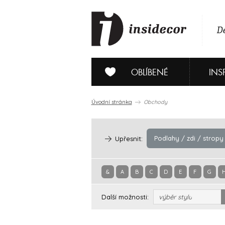
De
OBLÍBENÉ
INS
Úvodní stránka
Obchody
Podlahy / zdi / stropy
Upřesnit:
&
A
B
C
D
E
F
G
Další možnosti:
výběr stylu