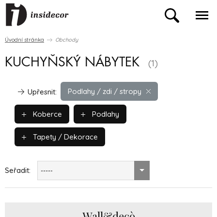
Úvodní stránka
Obchody
KUCHYŇSKÝ NÁBYTEK
(1)
Podlahy / zdi / stropy
Upřesnit:
Koberce
Podlahy
Tapety / Dekorace
Seřadit:
-----
Wall&decò