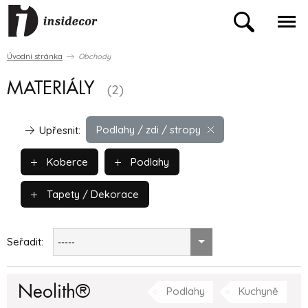
Úvodní stránka
Obchody
MATERIÁLY
(2)
Podlahy / zdi / stropy
Upřesnit:
Koberce
Podlahy
Tapety / Dekorace
Seřadit:
-----
Neolith®
Podlahy
Kuchyně