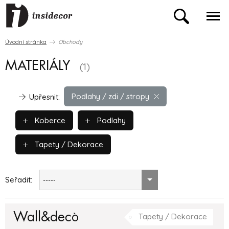
Úvodní stránka
Obchody
MATERIÁLY
(1)
Podlahy / zdi / stropy
Upřesnit:
Koberce
Podlahy
Tapety / Dekorace
Seřadit:
-----
Wall&decò
Tapety / Dekorace