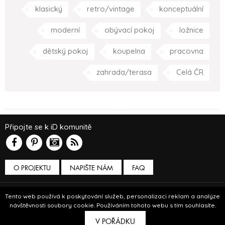
klasický
retro/vintage
konceptuální
moderní
obývací pokoj
ložnice
dětský pokoj
koupelna
pracovna
zahrada/terasa
Celá ČR
Připojte se k iD komunitě
O PROJEKTU
NAPIŠTE NÁM
FAQ
Podmínky používání
Tento web používá k poskytování služeb, personalizaci reklam a analýze
návštěvnosti soubory cookie. Používáním tohoto webu s tím souhlasíte.
© Insidecor 2013-2019.
V POŘÁDKU