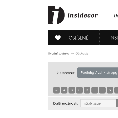
De
OBLÍBENÉ
INS
Úvodní stránka
Obchody
Podlahy / zdi / stropy
Upřesnit:
&
A
B
C
D
E
F
G
Další možnosti:
výběr stylu