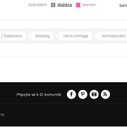
Zobrazení:
dlaždice
seznam
Seřa
 / Dekorace
klasický
retro/vintage
konceptuální
ložnice
dětský pokoj
koupelna
pracovna
Připojte se k iD komunitě
19.