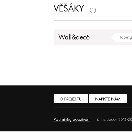
VĚŠÁKY
(1)
Wall&decò
Tapety
O PROJEKTU
NAPIŠTE NÁM
Podmínky používání
© Insidecor 2013-20