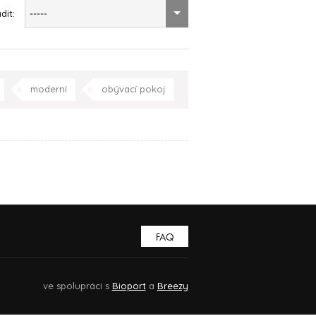
dit:
-----
moderní
obývací pokoj
zahrada/terasa
Celá ČR
FAQ
ve spolupráci s
Bioport
a
Breezy