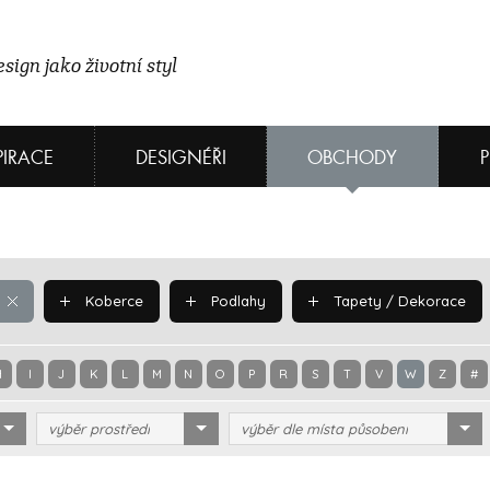
sign jako životní styl
PIRACE
DESIGNÉŘI
OBCHODY
Koberce
Podlahy
Tapety / Dekorace
H
I
J
K
L
M
N
O
P
R
S
T
V
W
Z
#
výběr prostředí
výběr dle místa působení