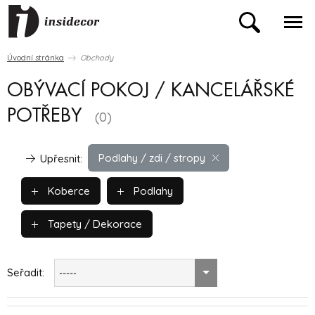
Úvodní stránka
Obchody
OBÝVACÍ POKOJ / KANCELÁŘSKÉ
POTŘEBY
(0)
Podlahy / zdi / stropy
Upřesnit:
Koberce
Podlahy
Tapety / Dekorace
Seřadit:
-----