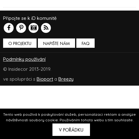
Připojte se k iD komunitě
O PROJEKTU
NAPIŠTE NÁM
FAQ
Podmínky používání
© Insidecor 2013-2019.
ve spolupráci s
Bioport
a
Breezy
Tento web používá k poskytování služeb, personalizaci reklam a analýze
návštěvnosti soubory cookie. Používáním tohoto webu s tím souhlasíte.
V POŘÁDKU