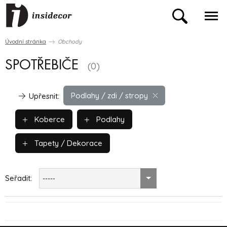
Úvodní stránka
Obchody
SPOTŘEBIČE
(0)
Podlahy / zdi / stropy
Upřesnit:
Koberce
Podlahy
Tapety / Dekorace
Seřadit:
-----