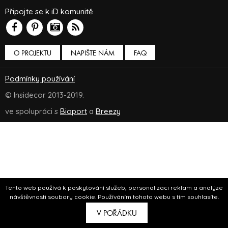
Připojte se k iD komunitě
O PROJEKTU
NAPIŠTE NÁM
FAQ
Podmínky používání
© Insidecor 2013-2019.
ve spolupráci s
Bioport
a
Breezy
Tento web používá k poskytování služeb, personalizaci reklam a analýze
návštěvnosti soubory cookie. Používáním tohoto webu s tím souhlasíte.
V POŘÁDKU