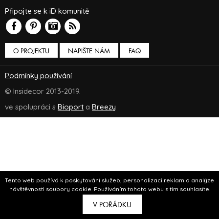
Připojte se k iD komunitě
O PROJEKTU
NAPIŠTE NÁM
FAQ
Podmínky používání
© Insidecor 2013-2019.
ve spolupráci s
Bioport
a
Breezy
Tento web používá k poskytování služeb, personalizaci reklam a analýze
návštěvnosti soubory cookie. Používáním tohoto webu s tím souhlasíte.
V POŘÁDKU