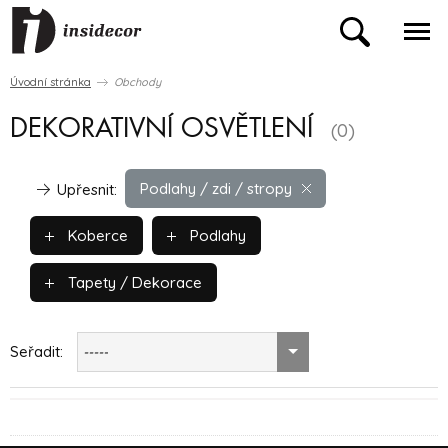
Úvodní stránka
Obchody
DEKORATIVNÍ OSVĚTLENÍ
(0)
Podlahy / zdi / stropy
Upřesnit:
Koberce
Podlahy
Tapety / Dekorace
Seřadit:
-----