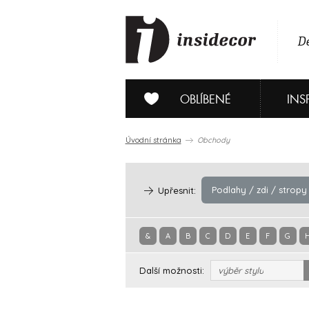
De
OBLÍBENÉ
INS
Úvodní stránka
Obchody
Podlahy / zdi / stropy
Upřesnit:
&
A
B
C
D
E
F
G
Další možnosti:
výběr stylu