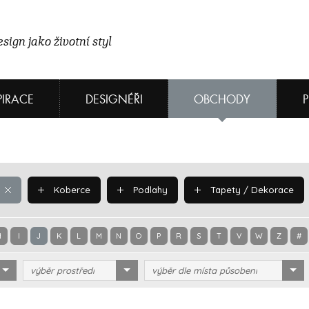
sign jako životní styl
PIRACE
DESIGNÉŘI
OBCHODY
Koberce
Podlahy
Tapety / Dekorace
H
I
J
K
L
M
N
O
P
R
S
T
V
W
Z
#
výběr prostředí
výběr dle místa působení