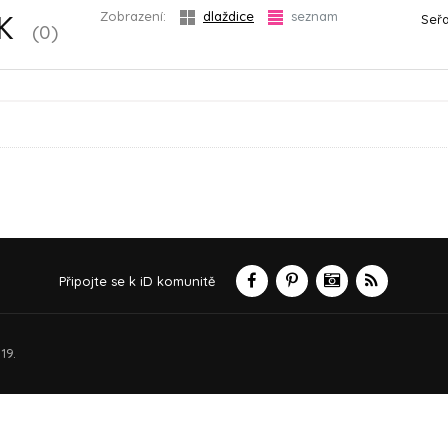
Zobrazení:
dlaždice
seznam
Seřa
EK
(0)
Připojte se k iD komunitě
19.