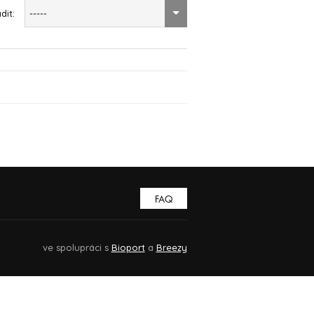
dit:
-----
FAQ
ve spolupráci s
Bioport
a
Breezy