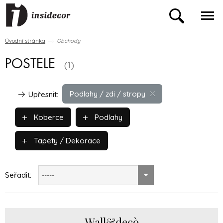
Úvodní stránka
Obchody
POSTELE
(1)
Podlahy / zdi / stropy
Upřesnit:
Koberce
Podlahy
Tapety / Dekorace
Seřadit:
-----
Wall&decò