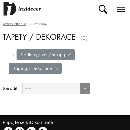
Úvodní stránka
Obchody
TAPETY / DEKORACE
(0)
Podlahy / zdi / stropy
Tapety / Dekorace
Seřadit:
-----
Připojte se k iD komunitě