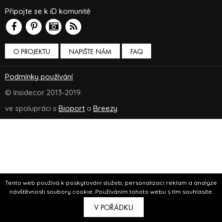
Připojte se k iD komunitě
O PROJEKTU
NAPIŠTE NÁM
FAQ
Podmínky používání
© Insidecor 2013-2019.
ve spolupráci s
Bioport
a
Breezy
Tento web používá k poskytování služeb, personalizaci reklam a analýze
návštěvnosti soubory cookie. Používáním tohoto webu s tím souhlasíte.
V POŘÁDKU