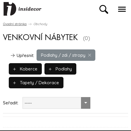
Úvodní stránka
Obchody
VENKOVNÍ NÁBYTEK
(0)
Podlahy / zdi / stropy
Upřesnit:
Koberce
Podlahy
Tapety / Dekorace
Seřadit:
-----