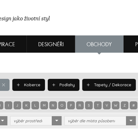
sign jako životní styl
PIRACE
DESIGNÉŘI
OBCHODY
Koberce
Podlahy
Tapety / Dekorace
H
I
J
K
L
M
N
O
P
R
S
T
V
W
Z
#
výběr prostředí
výběr dle místa působení