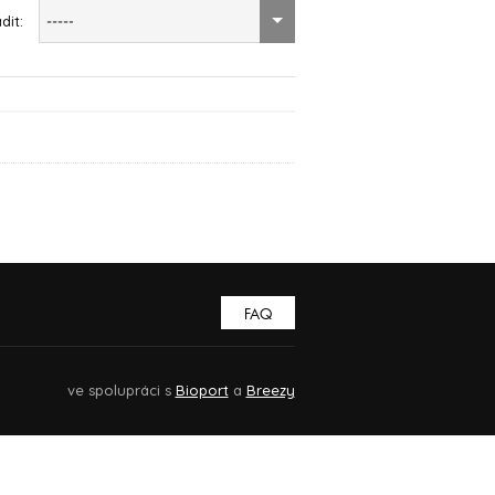
dit:
-----
FAQ
ve spolupráci s
Bioport
a
Breezy