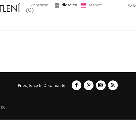
Zobrazení:
dlaždice
seznam
Seřa
TLENÍ
(0)
Připojte se k iD komunitě
19.