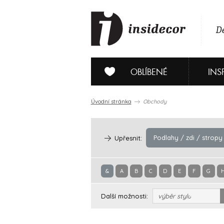
De
OBLÍBENÉ
INS
Úvodní stránka
Obchody
Podlahy / zdi / stropy
Upřesnit:
&
A
B
C
D
E
F
G
Další možnosti:
výběr stylu