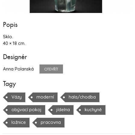
Popis
Sklo.
40 × 18 cm.
Designér
Anna Polanská
OTEVŘÍT
Tagy
Vázy
moderní
hala/chodba
obývací pokoj
jídelna
kuchyně
ložnice
pracovna