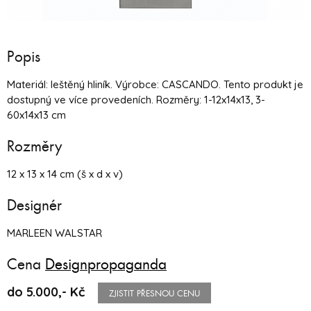
Popis
Materiál: leštěný hliník. Výrobce: CASCANDO. Tento produkt je
dostupný ve více provedeních. Rozměry: 1-12x14x13, 3-
60x14x13 cm
Rozměry
12 x 13 x 14 cm (š x d x v)
Designér
MARLEEN WALSTAR
Cena
Designpropaganda
do 5.000,- Kč
ZJISTIT PŘESNOU CENU