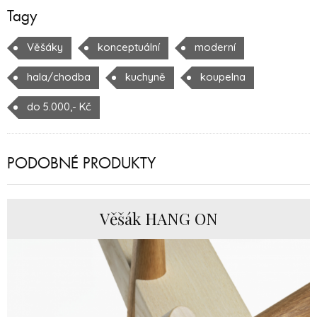
Tagy
Věšáky
konceptuální
moderní
hala/chodba
kuchyně
koupelna
do 5.000,- Kč
PODOBNÉ PRODUKTY
Věšák HANG ON