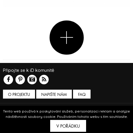
Připojte se k iD komunitě
O PROJEKTU
NAPIŠTE NÁM
FAQ
Podmínky používání
Tento web používá k poskytování služeb, personalizaci reklam a analýze
návštěvnosti soubory cookie. Používáním tohoto webu s tím souhlasíte.
© Insidecor 2013-2019.
V POŘÁDKU
ve spolupráci s
Bioport
a
Breezy