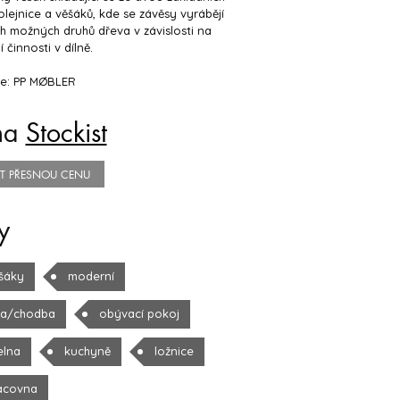
kolejnice a věšáků, kde se závěsy vyrábějí
h možných druhů dřeva v závislosti na
 činnosti v dílně.
e: PP MØBLER
na
Stockist
TIT PŘESNOU CENU
y
šáky
moderní
la/chodba
obývací pokoj
elna
kuchyně
ložnice
acovna