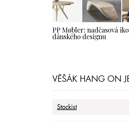
PP Møbler: nadčasová ik
dánského designu
VĚŠÁK HANG ON J
Stockist