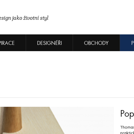
sign jako životní styl
PIRACE
DESIGNÉŘI
OBCHODY
Pop
Thomas
praktic