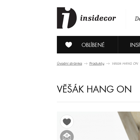
De
OBLÍBENÉ
INS
Úvodní stránka
Produkty
Věšák HANG ON
VĚŠÁK HANG ON