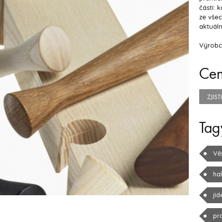
částí: 
ze všec
aktuální
Výrobc
Ce
ZJIS
Tag
Vě
ha
jíd
pr