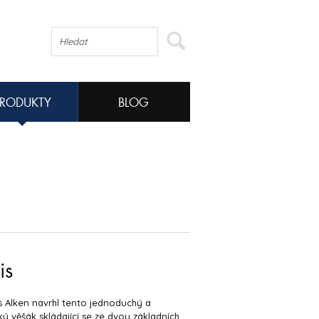
PRODUKTY
BLOG
is
 Alken navrhl tento jednoduchý a
ký věšák skládající se ze dvou základních