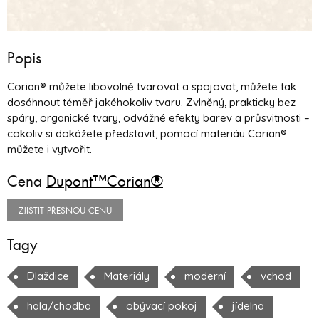
Popis
Corian® můžete libovolně tvarovat a spojovat, můžete tak
dosáhnout téměř jakéhokoliv tvaru. Zvlněný, prakticky bez
spáry, organické tvary, odvážné efekty barev a průsvitnosti –
cokoliv si dokážete představit, pomocí materiáu Corian®
můžete i vytvořit.
Cena
Dupont™Corian®
ZJISTIT PŘESNOU CENU
Tagy
Dlaždice
Materiály
moderní
vchod
hala/chodba
obývací pokoj
jídelna