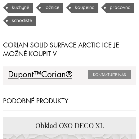
kuchyně
ložnice
koupelna
pracovna
schodiště
CORIAN SOLID SURFACE ARCTIC ICE JE
MOŽNÉ KOUPIT V
Dupont™Corian®
KONTAKTUJTE NÁS
PODOBNÉ PRODUKTY
Obklad OXO DECO XL