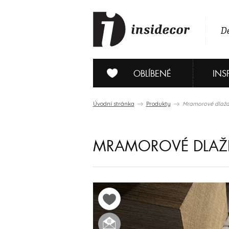
De
OBLÍBENÉ
INS
Úvodní stránka
Produkty
Mramorové dlaždi
MRAMOROVÉ DLAŽD