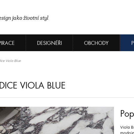
sign jako životní styl
PIRACE
DESIGNÉŘI
OBCHODY
ce Viola Blue
ICE VIOLA BLUE
Pop
Viola B
modrými