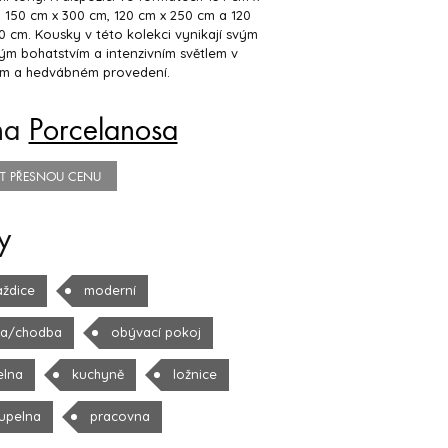
 150 cm x 300 cm, 120 cm x 250 cm a 120
0 cm. Kousky v této kolekci vynikají svým
ým bohatstvím a intenzivním světlem v
ém a hedvábném provedení.
na
Porcelanosa
TIT PŘESNOU CENU
y
aždice
moderní
la/chodba
obývací pokoj
elna
kuchyně
ložnice
upelna
pracovna