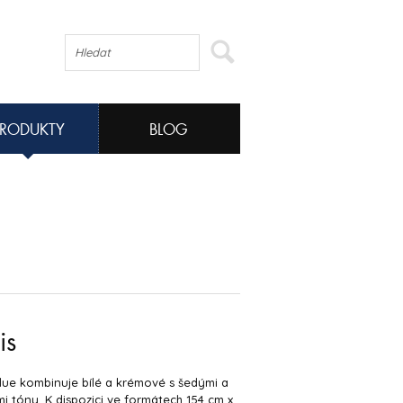
PRODUKTY
BLOG
is
lue kombinuje bílé a krémové s šedými a
 tóny. K dispozici ve formátech 154 cm x