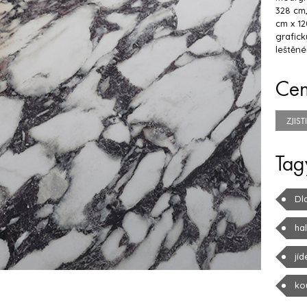
328 cm,
cm x 12
grafick
leštěn
Ce
ZJIS
Tag
Dl
ha
jíd
ko