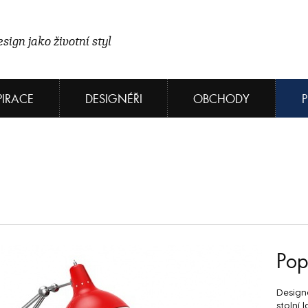
sign jako životní styl
PIRACE
DESIGNÉŘI
OBCHODY
Pop
Designo
stolní 