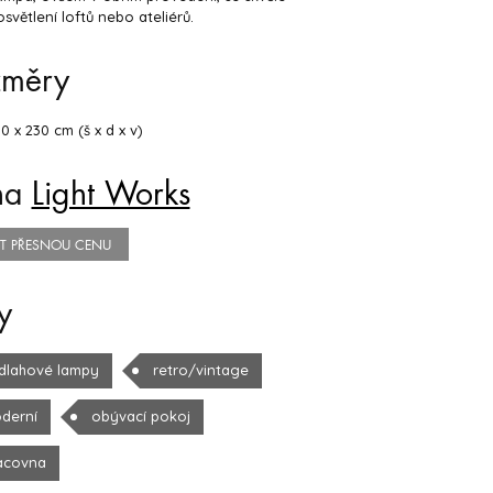
osvětlení loftů nebo ateliérů.
změry
50 x 230 cm (š x d x v)
na
Light Works
TIT PŘESNOU CENU
y
dlahové lampy
retro/vintage
derní
obývací pokoj
acovna