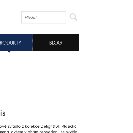
PRODUKTY
BLOG
is
vé svítidlo z kolekce Delightfull. Klasická
lampa, ovšem v obřím provedení, se skvěle