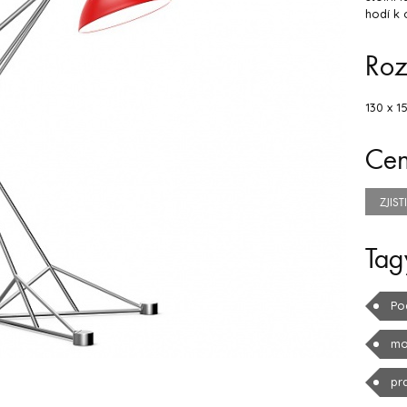
hodí k 
Ro
130 x 1
Ce
ZJIS
Tag
Po
mo
pr