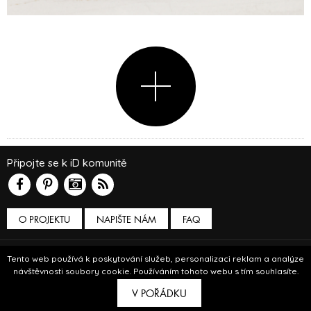
Připojte se k iD komunitě
O PROJEKTU
NAPIŠTE NÁM
FAQ
Podmínky používání
Tento web používá k poskytování služeb, personalizaci reklam a analýze
návštěvnosti soubory cookie. Používáním tohoto webu s tím souhlasíte.
© Insidecor 2013-2019.
V POŘÁDKU
ve spolupráci s
Bioport
a
Breezy