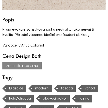
Popis
Praia evokuje sofistikovanost a neutralitu jako nejvyšší
kvalitu. Přírodní vápenec ideální pro fasádní obklady.
Výrobce: L'Antic Colonial
Cena
Design Bath
ZJISTIT PŘESNOU CENU
Tagy
Dlaždice
moderní
fasáda
vchod
hala/chodba
obývací pokoj
jídelna