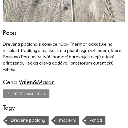
Popis
Dřevěná podlaha z kolekce "Oak Thermo" odkazuje na
minulost. Podlahy s rustikálním a působivým vzhledem, které
Bassano Parquet vytváří pomocí barevných olejů a také
přirozenou reakcí dřeva dodávají prostorům autentický
vzhled.
Cena
Valen&Masar
ZJISTIT PŘESNOU CENU
Tagy
Dřevěné podlahy
moderní
vchod