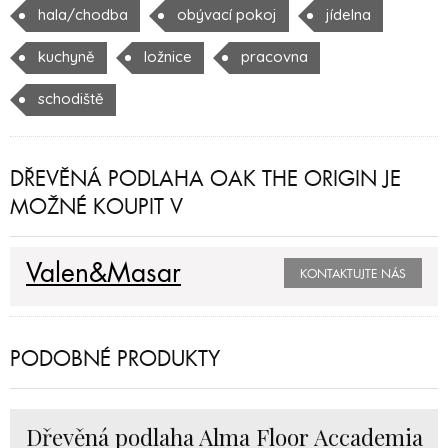
hala/chodba
obývací pokoj
jídelna
kuchyně
ložnice
pracovna
schodiště
DŘEVĚNÁ PODLAHA OAK THE ORIGIN JE
MOŽNÉ KOUPIT V
Valen&Masar
KONTAKTUJTE NÁS
PODOBNÉ PRODUKTY
Dřevěná podlaha Alma Floor Accademia