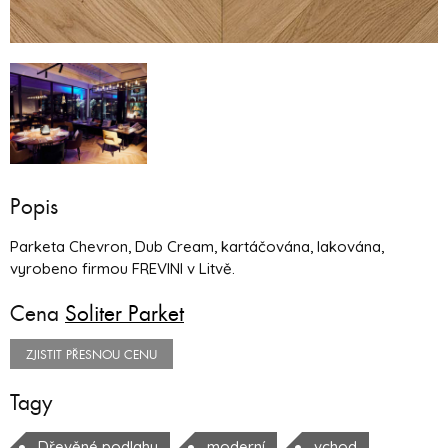
Popis
Parketa Chevron, Dub Cream, kartáčována, lakována,
vyrobeno firmou FREVINI v Litvě.
Cena
Soliter Parket
ZJISTIT PŘESNOU CENU
Tagy
Dřevěné podlahy
moderní
vchod