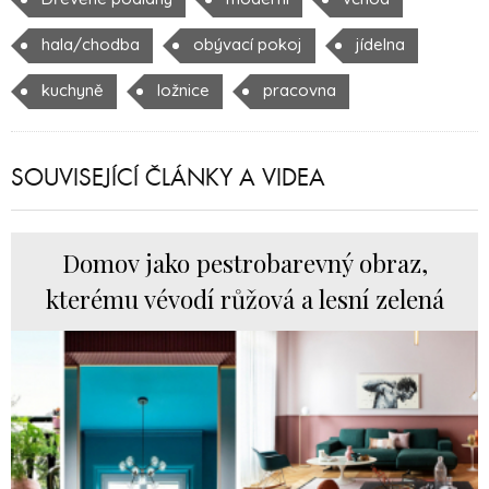
hala/chodba
obývací pokoj
jídelna
kuchyně
ložnice
pracovna
SOUVISEJÍCÍ ČLÁNKY A VIDEA
Domov jako pestrobarevný obraz,
kterému vévodí růžová a lesní zelená