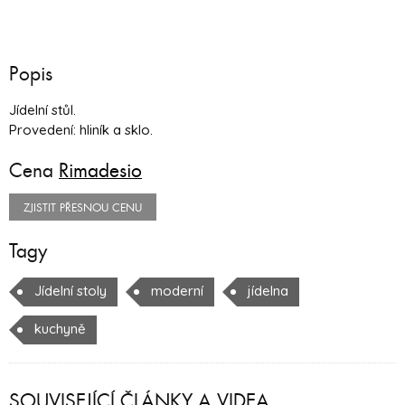
Popis
Jídelní stůl.
Provedení: hliník a sklo.
Cena
Rimadesio
ZJISTIT PŘESNOU CENU
Tagy
Jídelní stoly
moderní
jídelna
kuchyně
SOUVISEJÍCÍ ČLÁNKY A VIDEA