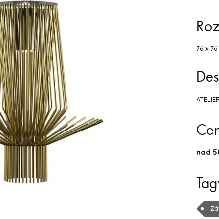
Ro
76 x 76 
Des
ATELIER
Ce
nad 5
Tag
Zá