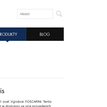
PRODUKTY
BLOG
is
l: ocel. Výrobce: FOSCARINI. Tento
 je dostupný ve více provedeních.