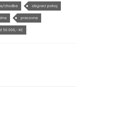
la/chodba
obývací pokoj
elna
pracovna
d 50.000,- Kč