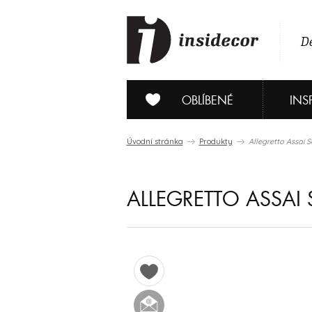
De
OBLÍBENÉ
INS
Úvodní stránka
Produkty
Allegretto Assai 
ALLEGRETTO ASSAI