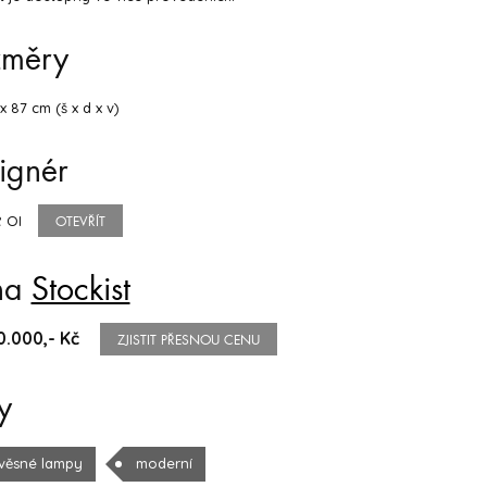
změry
x 87 cm (š x d x v)
ignér
 OI
OTEVŘÍT
na
Stockist
0.000,- Kč
ZJISTIT PŘESNOU CENU
y
věsné lampy
moderní