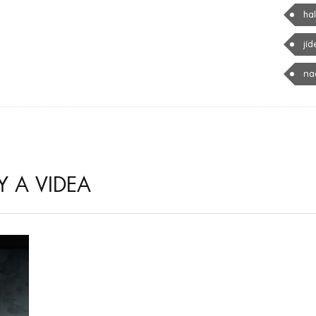
ha
jíd
na
Y A VIDEA