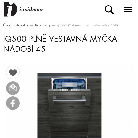
Úvodní stránka
Produkty
iQ500 Plně vestavná myčka nádobí 45
IQ500 PLNĚ VESTAVNÁ MYČKA
NÁDOBÍ 45