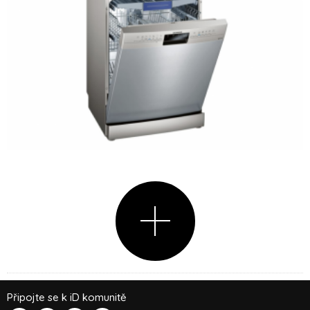
Připojte se k iD komunitě