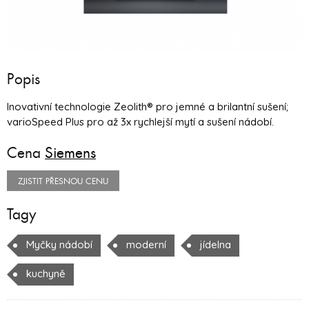
Popis
Inovativní technologie Zeolith® pro jemné a brilantní sušení;
varioSpeed Plus pro až 3x rychlejší mytí a sušení nádobí.
Cena
Siemens
ZJISTIT PŘESNOU CENU
Tagy
Myčky nádobí
moderní
jídelna
kuchyně