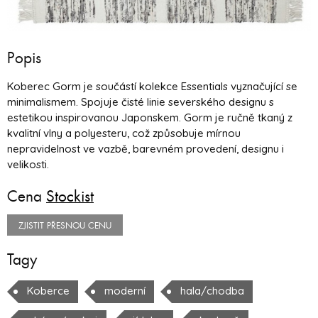
Popis
Koberec Gorm je součástí kolekce Essentials vyznačující se
minimalismem. Spojuje čisté linie severského designu s
estetikou inspirovanou Japonskem. Gorm je ručně tkaný z
kvalitní vlny a polyesteru, což způsobuje mírnou
nepravidelnost ve vazbě, barevném provedení, designu i
velikosti.
Cena
Stockist
ZJISTIT PŘESNOU CENU
Tagy
Koberce
moderní
hala/chodba