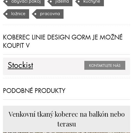
obývací pokoj
jídelna
kuchyně
ložnice
pracovna
KOBEREC LINIE DESIGN GORM JE MOŽNÉ
KOUPIT V
Stockist
KONTAKTUJTE NÁS
PODOBNÉ PRODUKTY
Venkovní tkaný koberec na balkón nebo
terasu