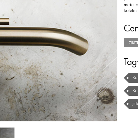
metali
kolekci
Ce
ZJIS
Tag
Ku
Ko
jíd