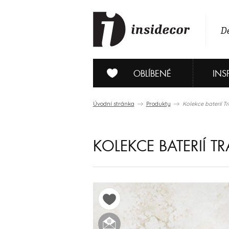
De
OBLÍBENÉ
INS
Úvodní stránka
Produkty
Kolekce baterií T
KOLEKCE BATERIÍ T