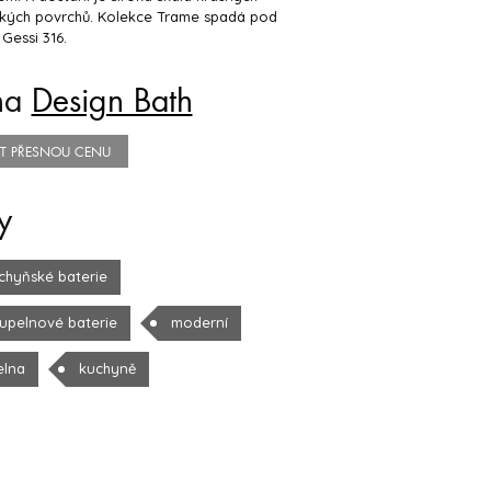
ckých povrchů. Kolekce Trame spadá pod
 Gessi 316.
na
Design Bath
TIT PŘESNOU CENU
y
chyňské baterie
upelnové baterie
moderní
elna
kuchyně