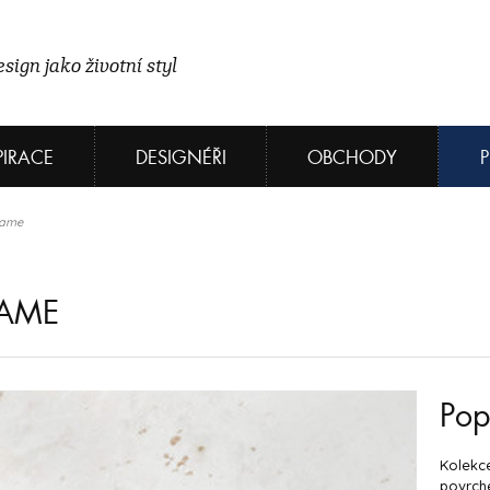
sign jako životní styl
PIRACE
DESIGNÉŘI
OBCHODY
rame
RAME
Pop
Kolekce
povrche