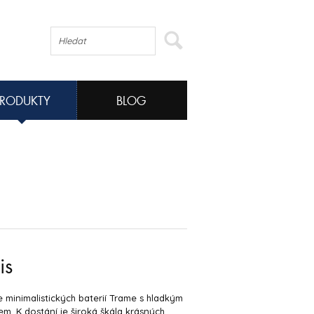
PRODUKTY
BLOG
is
 minimalistických baterií Trame s hladkým
m. K dostání je široká škála krásných