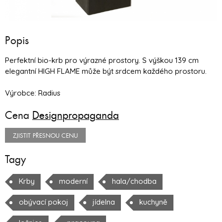
Popis
Perfektní bio-krb pro výrazné prostory. S výškou 139 cm
elegantní HIGH FLAME může být srdcem každého prostoru.
Výrobce: Radius
Cena
Designpropaganda
ZJISTIT PŘESNOU CENU
Tagy
Krby
moderní
hala/chodba
obývací pokoj
jídelna
kuchyně