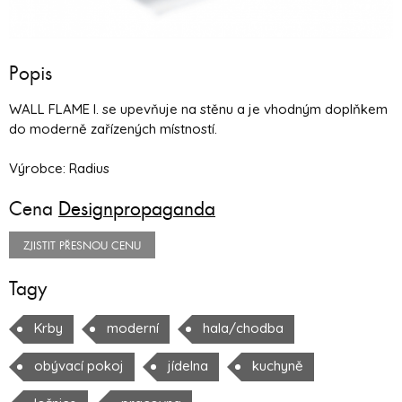
Popis
WALL FLAME I. se upevňuje na stěnu a je vhodným doplňkem
do moderně zařízených místností.
Výrobce: Radius
Cena
Designpropaganda
ZJISTIT PŘESNOU CENU
Tagy
Krby
moderní
hala/chodba
obývací pokoj
jídelna
kuchyně