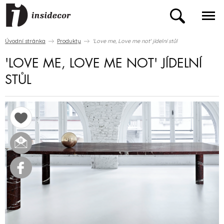
Úvodní stránka
Produkty
'Love me, Love me not' jídelní stůl
'LOVE ME, LOVE ME NOT' JÍDELNÍ
STŮL