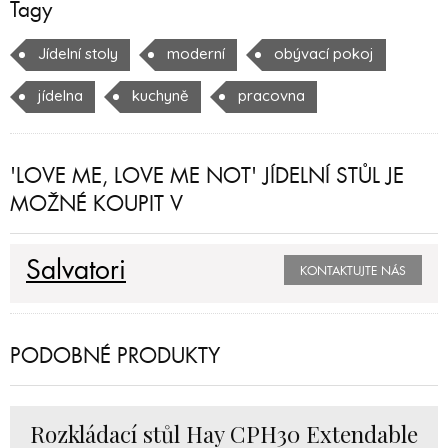
Tagy
Jídelní stoly
moderní
obývací pokoj
jídelna
kuchyně
pracovna
'LOVE ME, LOVE ME NOT' JÍDELNÍ STŮL JE
MOŽNÉ KOUPIT V
Salvatori
KONTAKTUJTE NÁS
PODOBNÉ PRODUKTY
Rozkládací stůl Hay CPH30 Extendable