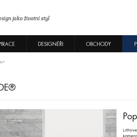
sign jako životní styl
PIRACE
DESIGNÉŘI
OBCHODY
de®
RDE®
Pop
Lithove
kamenn