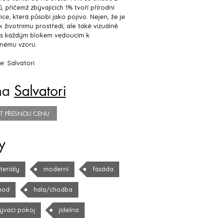
, přičemž zbývajících 1% tvoří přírodní
ice, která působí jako pojivo. Nejen, že je
k životnímu prostředí, ale také vizuálně
 s každým blokem vedoucím k
čnému vzoru.
: Salvatori
na
Salvatori
TIT PŘESNOU CENU
y
teriály
moderní
fasáda
hod
hala/chodba
ývací pokoj
jídelna