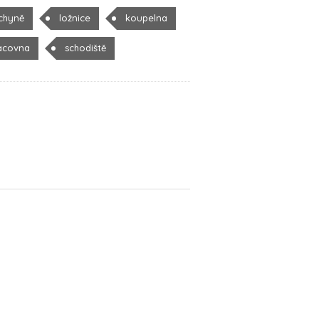
chyně
ložnice
koupelna
acovna
schodiště