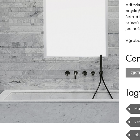
odřezků
pryskyř
šetrná 
krásná
jedine
Výrobce
Ce
ZJIS
Tag
Ma
vc
ob