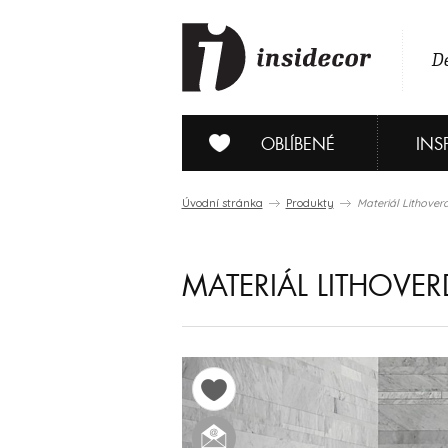
De
OBLÍBENÉ
INS
Úvodní stránka
Produkty
Materiál Lithover
MATERIÁL LITHOVE