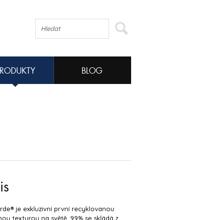
PRODUKTY
BLOG
is
rde® je exkluzivní první recyklovanou
ou texturou na světě. 99% se skládá z