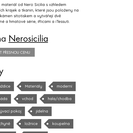
materiál od Nero Sicilia s vzhledem
ích krajek a tkanin, které jsou položeny na
kámen sítotiskem a vytvářejí dvě
né a hmatové série, iRicami a iTessuti.
na
Nerosicilia
TIT PŘESNOU CENU
y
aždice
Materiály
moderní
sáda
vchod
hala/chodba
ývací pokoj
jídelna
chyně
ložnice
koupelna