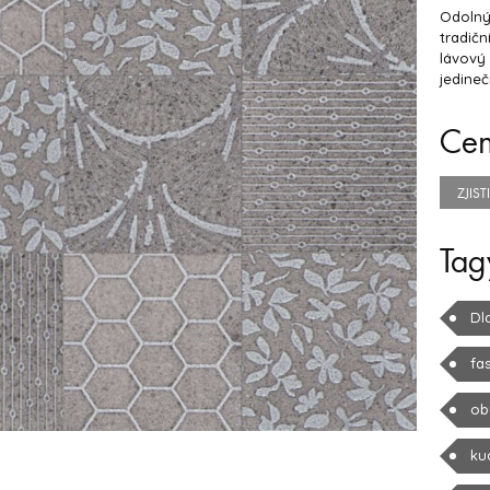
Odolný 
tradičn
lávový 
jedineč
Ce
ZJIS
Tag
Dl
fa
ob
ku