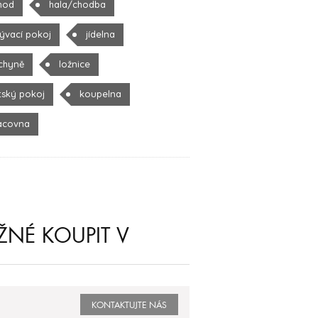
hod
hala/chodba
ývací pokoj
jídelna
chyně
ložnice
tský pokoj
koupelna
acovna
ŽNÉ KOUPIT V
KONTAKTUJTE NÁS