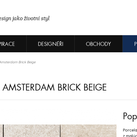
sign jako životní styl
PIRACE
DESIGNÉŘI
OBCHODY
Amsterdam Brick Beige
AMSTERDAM BRICK BEIGE
Pop
Porcel
z malýc