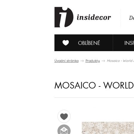
De
OBLÍBENÉ
INS
Úvodní stránka
Produkty
Mosaico - World 
MOSAICO - WORLD 