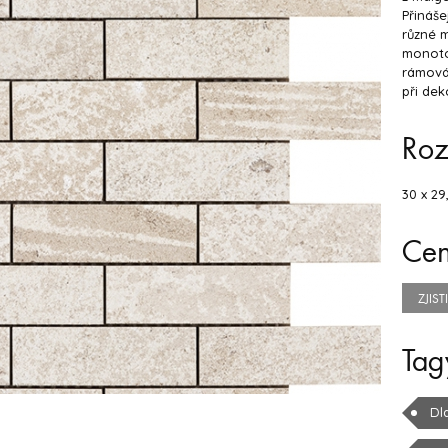
Přináše
různé m
monotó
rámován
při dek
Ro
30 x 29,
Ce
ZJIS
Tag
Dl