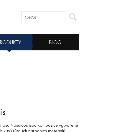
PRODUKTY
BLOG
is
anosa Mosaicos jsou kompozice vytvořené
h kusů různých přírodních materiálů.