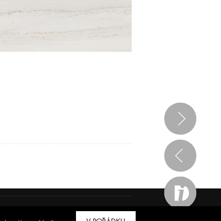
ve spolupráci s
Bioport
a
Breezy