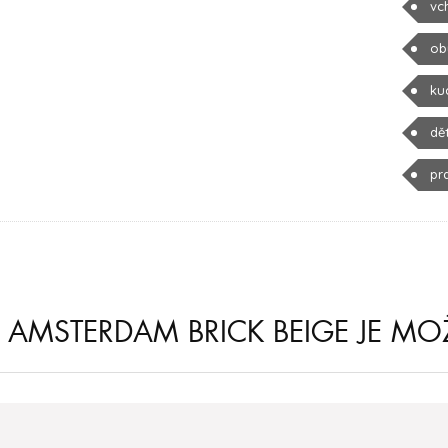
vc
ob
ku
dě
pr
AMSTERDAM BRICK BEIGE JE MO