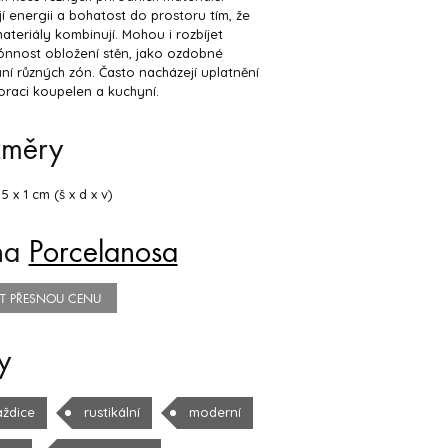
jí energii a bohatost do prostoru tím, že
ateriály kombinují. Mohou i rozbíjet
nnost obložení stěn, jako ozdobné
í různých zón. Často nacházejí uplatnění
oraci koupelen a kuchyní.
změry
5 x 1 cm (š x d x v)
na
Porcelanosa
TIT PŘESNOU CENU
y
aždice
rustikální
moderní