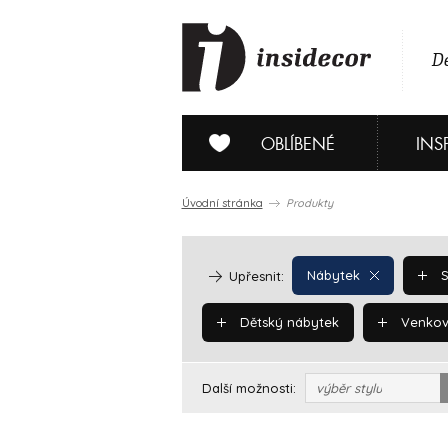
De
OBLÍBENÉ
INS
Úvodní stránka
Produkty
Nábytek
S
Upřesnit:
Dětský nábytek
Venkov
Další možnosti:
výběr stylu