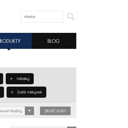
PRODUKTY
BLOG
Věšáky
Další nábytek
nové hladiny
ZRUŠIT FILTRY