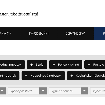
sign jako životní styl
PIRACE
DESIGNÉŘI
OBCHODY
edací nábytek
Stoly
Police / skříně
Postele
ní nábytek
Koupelnový nábytek
Kuchyňský nábytek
výběr prostředí
výběr obchodu
výběr ce