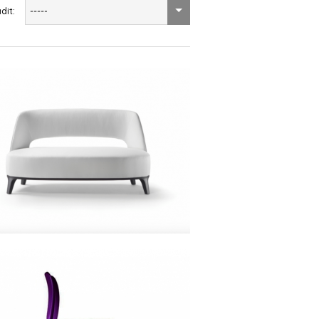
dit:
-----