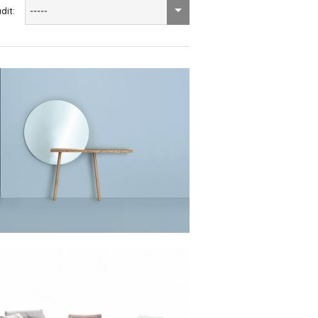
dit:
-----