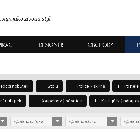
sign jako životní styl
PIRACE
DESIGNÉŘI
OBCHODY
edací nábytek
Stoly
Police / skříně
Postele
ní nábytek
Koupelnový nábytek
Kuchyňský nábytek
výběr prostředí
výběr obchodu
výběr ce