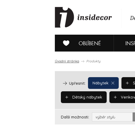
De
OBLÍBENÉ
INS
Úvodní stránka
Produkty
Nábytek
S
Upřesnit:
Dětský nábytek
Venkov
Další možnosti:
výběr stylu