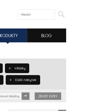
PRODUKTY
BLOG
Věšáky
Další nábytek
nové hladiny
ZRUŠIT FILTRY