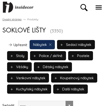
Úvodní stránka
Produkty
SOKLOVÉ LIŠTY
(3350)
Nábytek
Sedací nábytek
Upřesnit:
Stoly
Police / skříně
Postele
Věšáky
Dětský nábytek
Venkovní nábytek
Koupelnový nábytek
Kuchyňský nábytek
Další nábytek
Seřadit:
-----