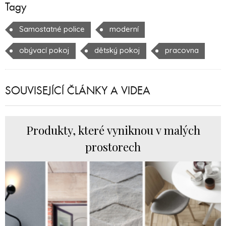
Tagy
Samostatné police
moderní
obývací pokoj
dětský pokoj
pracovna
SOUVISEJÍCÍ ČLÁNKY A VIDEA
Produkty, které vyniknou v malých
prostorech