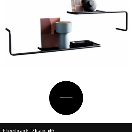
Připojte se k iD komunitě