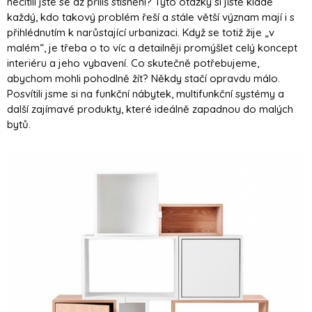
necítili jste se až příliš stísnění? Tyto otázky si jistě klade
každý, kdo takový problém řeší a stále větší význam mají i s
přihlédnutím k narůstající urbanizaci. Když se totiž žije „v
malém“, je třeba o to víc a detailněji promýšlet celý koncept
interiéru a jeho vybavení. Co skutečně potřebujeme,
abychom mohli pohodlně žít? Někdy stačí opravdu málo.
Posvítili jsme si na funkční nábytek, multifunkční systémy a
další zajímavé produkty, které ideálně zapadnou do malých
bytů.