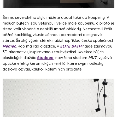
Šmrnc severského stylu můžete dodat také do koupelny. V
malých bytech jsou většinou i velice malé koupelny, a proto je
třeba volit vhodné a nepříliš tmavé obklady. Nechcete-li řešit
běžné kachličky, zkuste sáhnout po moderní designové
stěrce. Široký výběr stěrek nabízí například česká společnost
Němec
. Kdo má rád dlaždice, v
ELITE BATH
najde zajímavou
3D alternativu, inspirovanou souhvězdími. Kolekce bílých
plastických dlaždic
Studded
, navržená studiem
MUT
, využívá
optické efekty keramických reliéfů, které svými odlesky
doslova ožívají, kdykoli kolem nich projdete.