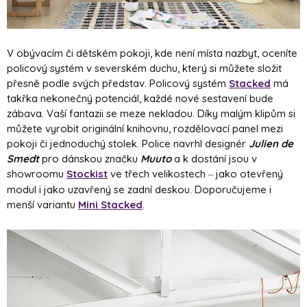
V obývacím či dětském pokoji, kde není místa nazbyt, oceníte
policový systém v severském duchu, který si můžete složit
přesně podle svých představ. Policový systém
Stacked
má
takřka nekonečný potenciál, každé nové sestavení bude
zábava. Vaší fantazii se meze nekladou. Díky malým klipům si
můžete vyrobit originální knihovnu, rozdělovací panel mezi
pokoji či jednoduchý stolek. Police navrhl designér
Julien de
Smedt
pro dánskou značku
Muuto
a k dostání jsou v
showroomu
Stockist
ve třech velikostech
jako otevřený
–
modul i jako uzavřený se zadní deskou. Doporučujeme i
menší variantu
Mini Stacked
.