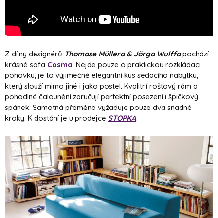
Z dílny designérů
Thomase Müllera & J
ö
rga Wulffa
pochází
krásné sofa
Cosma
. Nejde pouze o praktickou rozkládací
pohovku, je to výjimečně elegantní kus sedacího nábytku,
který slouží mimo jiné i jako postel. Kvalitní roštový rám a
pohodlné čalounění zaručují perfektní posezení i špičkový
spánek. Samotná přeměna vyžaduje pouze dva snadné
kroky. K dostání je u prodejce
STOPKA
.