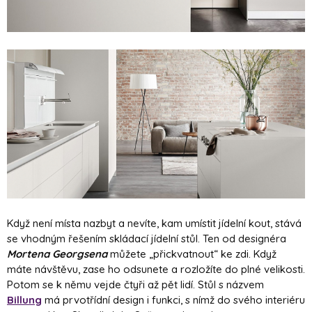
Když není místa nazbyt a nevíte, kam umístit jídelní kout, stává
se vhodným řešením skládací jídelní stůl. Ten od designéra
Mortena Georgsena
můžete „přickvatnout“ ke zdi. Když
máte návštěvu, zase ho odsunete a rozložíte do plné velikosti.
Potom se k němu vejde čtyři až pět lidí. Stůl s názvem
Billun
g
má prvotřídní design i funkci, s nímž do svého interiéru