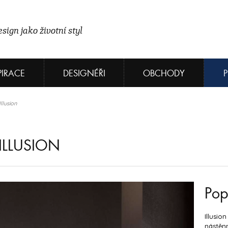
sign jako životní styl
PIRACE
DESIGNÉŘI
OBCHODY
llusion
ILLUSION
Pop
Illusio
nástěnn