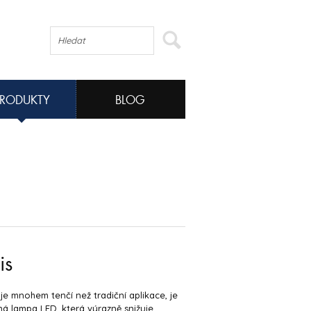
PRODUKTY
BLOG
is
n je mnohem tenčí než tradiční aplikace, je
á lampa LED, která výrazně snižuje