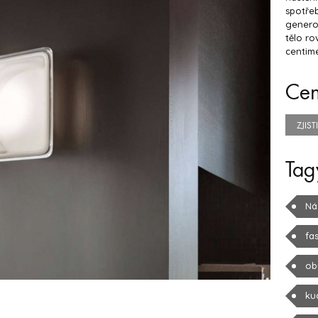
spotřeb
genero
tělo ro
centime
Ce
ZJIS
Tag
Ná
fa
ob
ku