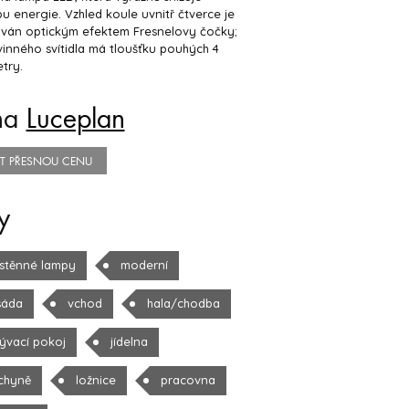
u energie. Vzhled koule uvnitř čtverce je
ván optickým efektem Fresnelovy čočky;
vinného svítidla má tloušťku pouhých 4
try.
na
Luceplan
TIT PŘESNOU CENU
y
stěnné lampy
moderní
sáda
vchod
hala/chodba
ývací pokoj
jídelna
chyně
ložnice
pracovna