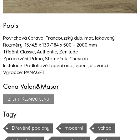
Popis
Povrchová úprava: Francouzský dub, mat, lakovaný
Rozměry: 15/4,5 x 139/184 x 500 – 2000 mm
Třídění: Classic, Authentic, Zenitude
Zpracování: Prkna, Stomeček, Chevron
Instalace: Podlahové topení ano, lepení, plovoucí
Výrobce: PANAGET
Cena
Valen&Masar
ZJISTIT PŘESNOU CENU
Tagy
Dřevěné podlahy
moderní
vchod