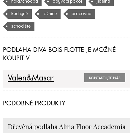
hala/chodba
obývací pokoj
jídelna
kuchyně
ložnice
pracovna
schodiště
PODLAHA DIVA BOIS FLOTTE JE MOŽNÉ
KOUPIT V
Valen&Masar
KONTAKTUJTE NÁS
PODOBNÉ PRODUKTY
Dřevěná podlaha Alma Floor Accademia