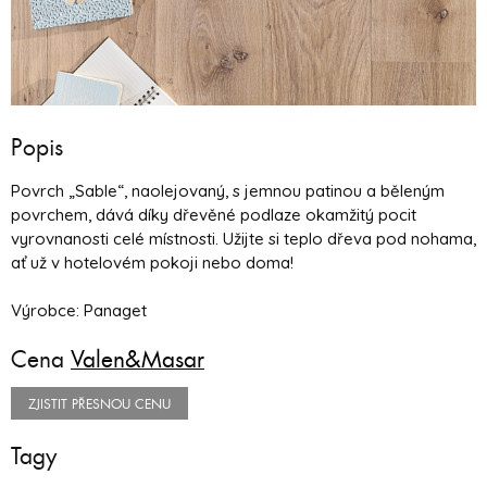
Popis
Povrch „Sable“, naolejovaný, s jemnou patinou a běleným
povrchem, dává díky dřevěné podlaze okamžitý pocit
vyrovnanosti celé místnosti. Užijte si teplo dřeva pod nohama,
ať už v hotelovém pokoji nebo doma!
Výrobce: Panaget
Cena
Valen&Masar
ZJISTIT PŘESNOU CENU
Tagy