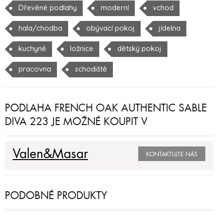
Dřevěné podlahy
moderní
vchod
hala/chodba
obývací pokoj
jídelna
kuchyně
ložnice
dětský pokoj
pracovna
schodiště
PODLAHA FRENCH OAK AUTHENTIC SABLE
DIVA 223 JE MOŽNÉ KOUPIT V
Valen&Masar
KONTAKTUJTE NÁS
PODOBNÉ PRODUKTY