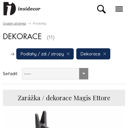
Úvodní stránka
Produkty
DEKORACE
(11)
Podlahy / zdi / stropy
Dekorace
Seřadit:
-----
Zarážka / dekorace Magis Ettore