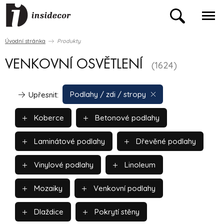
Úvodní stránka
Produkty
VENKOVNÍ OSVĚTLENÍ
(1624)
Podlahy / zdi / stropy
Upřesnit:
Koberce
Betonové podlahy
Laminátové podlahy
Dřevěné podlahy
Vinylové podlahy
Linoleum
Mozaiky
Venkovní podlahy
Dlaždice
Pokrytí stěny