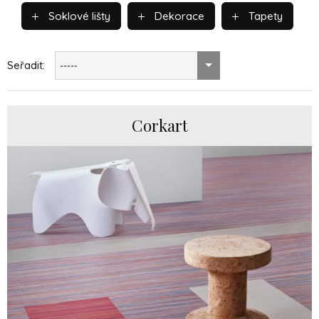
Soklové lišty
Dekorace
Tapety
Seřadit:
-----
Corkart