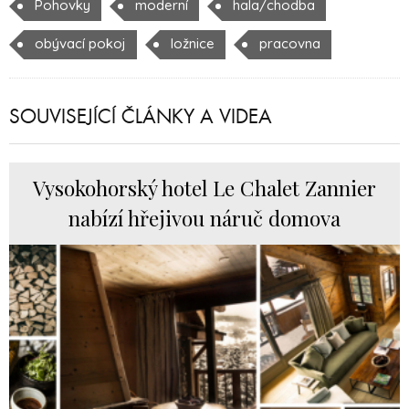
Pohovky
moderní
hala/chodba
obývací pokoj
ložnice
pracovna
SOUVISEJÍCÍ ČLÁNKY A VIDEA
Vysokohorský hotel Le Chalet Zannier
nabízí hřejivou náruč domova