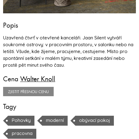
Popis
Uzavřená čtvrť v otevřené kanceláři. Jaan Silent vytváří
soukromé ostrovy: v pracovním prostoru, v salonku nebo na
letišti. Všude, kde žijeme, pracujeme, cestujeme. Místo pro
spontánní setkání v malém týmu, kreativní zasedání nebo
prostě pět minut svého času.
Cena
Walter Knoll
ZJISTIT PŘESNOU CENU
Tagy
Pohovky
moderní
obývací pokoj
pracovna