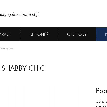
sign jako životní styl
PIRACE
DESIGNÉŘI
OBCHODY
Shabby Chic
 SHABBY CHIC
Pop
Čisté, 
která v