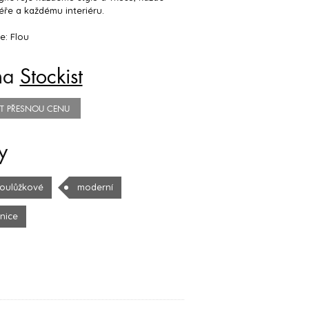
ře a každému interiéru.
e: Flou
na
Stockist
TIT PŘESNOU CENU
y
oulůžkové
moderní
žnice