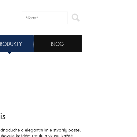
PRODUKTY
BLOG
is
jednoduché a elegantní linie stvořily postel,
yhovuje každému stylu a vkusu, každé