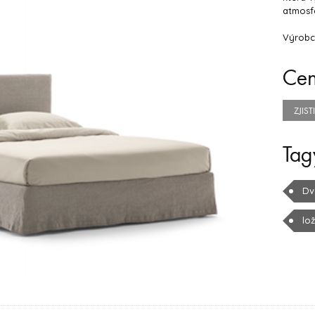
atmosfé
Výrobc
Ce
ZJIS
Tag
Dv
lo