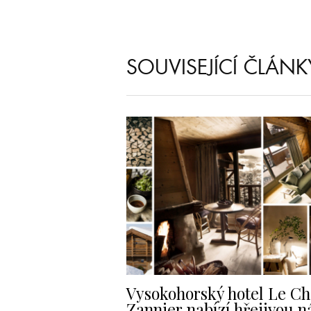
SOUVISEJÍCÍ ČLÁNK
Vysokohorský hotel Le Ch
Zannier nabízí hřejivou n