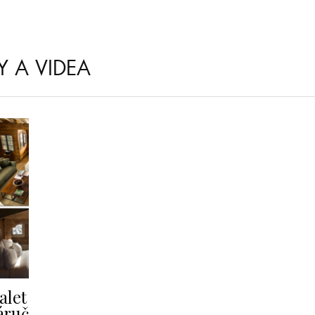
Y A VIDEA
alet
áruč