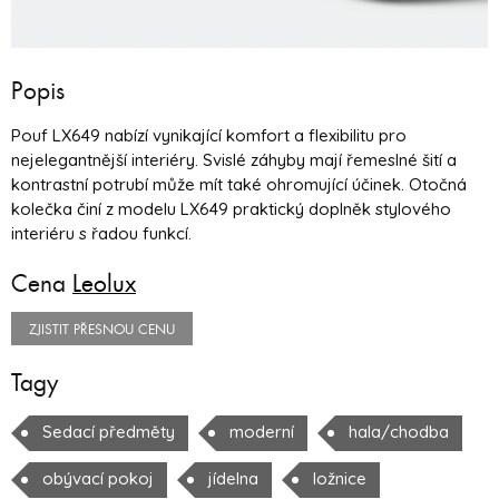
Popis
Pouf LX649 nabízí vynikající komfort a flexibilitu pro
nejelegantnější interiéry. Svislé záhyby mají řemeslné šití a
kontrastní potrubí může mít také ohromující účinek. Otočná
kolečka činí z modelu LX649 praktický doplněk stylového
interiéru s řadou funkcí.
Cena
Leolux
ZJISTIT PŘESNOU CENU
Tagy
Sedací předměty
moderní
hala/chodba
obývací pokoj
jídelna
ložnice