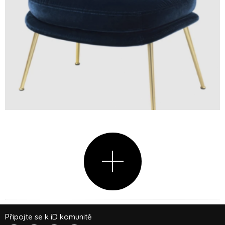
Připojte se k iD komunitě