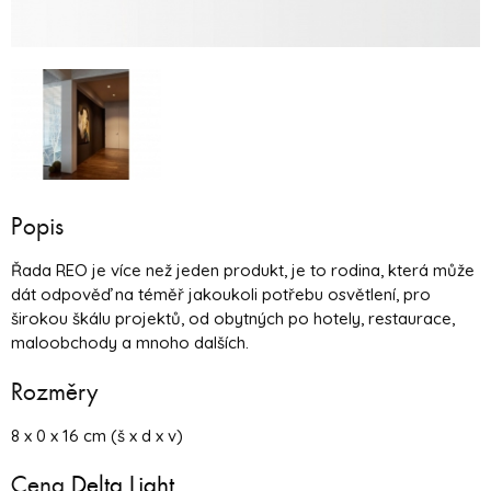
Popis
Řada REO je více než jeden produkt, je to rodina, která může
dát odpověď na téměř jakoukoli potřebu osvětlení, pro
širokou škálu projektů, od obytných po hotely, restaurace,
maloobchody a mnoho dalších.
Rozměry
8 x 0 x 16 cm (š x d x v)
Cena
Delta Light