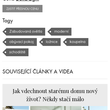
ZJISTIT PŘESNOU CENU
Tagy
Zabudovaná světla
moderní
obývací pokoj
ložnice
koupelna
schodiště
SOUVISEJÍCÍ ČLÁNKY A VIDEA
Jak vdechnout starému domu nový
život? Někdy stačí málo