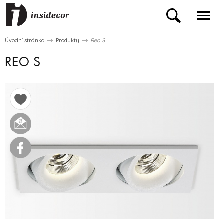
Úvodní stránka
Produkty
Reo S
REO S