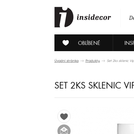
De
OBLÍBENÉ
INS
Úvodní stránka
Produkty
Set 2ks sklenic V
SET 2KS SKLENIC VI