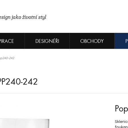
sign jako životní styl
PIRACE
DESIGNÉŘI
OBCHODY
ipp240-242
PP240-242
Pop
Sklenic
foukané