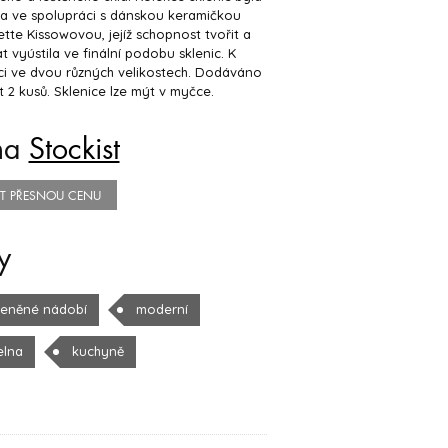
ta ve spolupráci s dánskou keramičkou
te Kissowovou, jejíž schopnost tvořit a
t vyústila ve finální podobu sklenic. K
ci ve dvou různých velikostech. Dodáváno
t 2 kusů. Sklenice lze mýt v myčce.
na
Stockist
TIT PŘESNOU CENU
y
leněné nádobí
moderní
elna
kuchyně