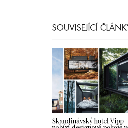
SOUVISEJÍCÍ ČLÁNK
Skandinávský hotel Vipp
nabízí designové pokoje v