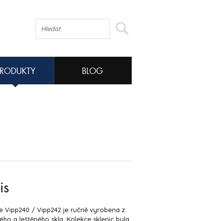
PRODUKTY
BLOG
is
e Vipp240 / Vipp242 je ručně vyrobena z
ho a leštěného skla. Kolekce sklenic byla