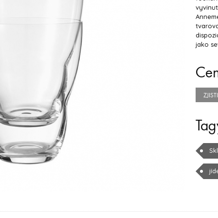
vyvinu
Annemet
tvarova
dispozi
jako se
Ce
ZJIS
Tag
Sk
jíd