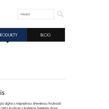
PRODUKTY
BLOG
is
jící dýha s nápadnou dřevěnou hrubostí
této kuchyni z kolekce SieMatic Pure