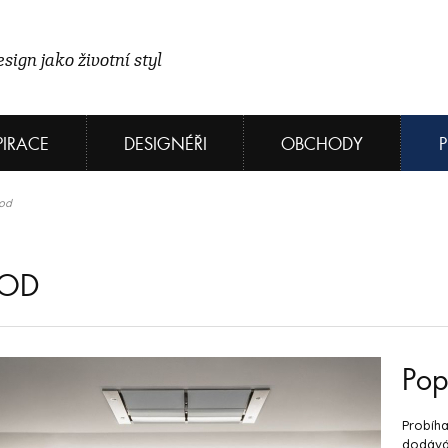
sign jako životní styl
PIRACE
DESIGNÉŘI
OBCHODY
ood
OOD
Pop
Probíha
dodává 