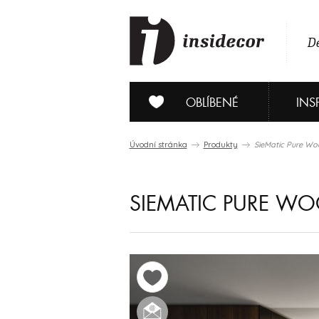
De
OBLÍBENÉ
INS
Úvodní stránka
Produkty
SieMatic Pure W
SIEMATIC PURE W