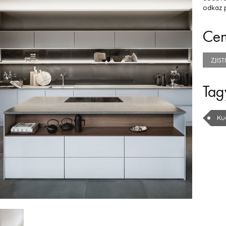
odkaz p
Ce
ZJIS
Tag
Ku