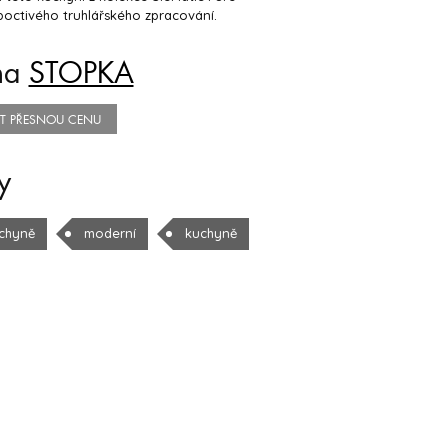
octivého truhlářského zpracování.
na
STOPKA
TIT PŘESNOU CENU
y
chyně
moderní
kuchyně