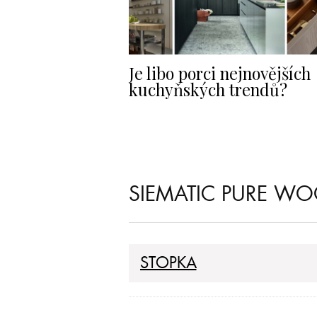
Je libo porci nejnovějších
kuchyňských trendů?
SIEMATIC PURE WO
STOPKA